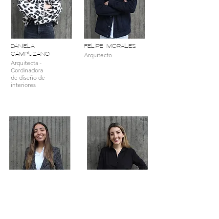
DANIELA
FELIPE MORALES
CAMPUZANO
Arquitecto
Arquitecta -
Cordinadora
de diseño de
interiores
domenica garzon
samantha
Arquitecta
cordova