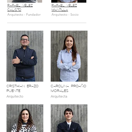
rAFAEL VÉLEZ
RAFAEL VÉLEZ
CALISTO
MANTILLA
Arquitecto - Fundador
Arquitecto - Socio
CRISTHIAN ERAZO
CAROLINA PROAÑO
PUENTE
MORALES
Arquitecto
Arquitecta